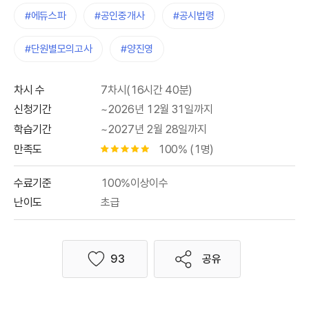
#에듀스파
#공인중개사
#공시법령
#단원별모의고사
#양진영
차시 수
7차시(16시간 40분)
신청기간
~2026년 12월 31일까지
학습기간
~2027년 2월 28일까지
만족도
100% (1명)
별점 0.5개
수료기준
100%이상이수
난이도
초급
93
공유
좋아요