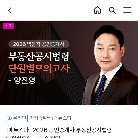
홈 이동
통합검색 레이어
전체메
뒤로가기
신규
자격증취득
에듀스파
온라인
[에듀스파] 2026 공인중개사 부동산공시법령