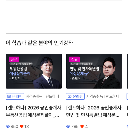
이 학습과 같은 분야의 인기강좌
신규
신규
자격증취득
랜드하나
자격증취득
랜드하나
온라인
온라인
[랜드하나] 2026 공인중개사
[랜드하나] 2026 공인중개사
부동산공법 예상문제풀이_진
민법 및 민사특별법 예상문제
창환
풀이_유재헌
850
13
785
4