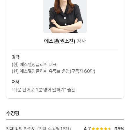
에스텔(권소진)
강사
경력
(현) 에스텔잉글리쉬 대표
(현) 에스텔잉글리쉬 유튜브 운영(구독자 60만)
저서
“쉬운 단어로 1분 영어 말하기” 출간
수강평
별점 백
전체 강의 만족도
(전체 수강평16개)
4.7
95%
별점 4.5개