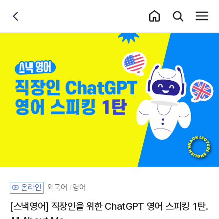
홈 이동
통합검색 레이어
전체메
뒤로가기
외국어
영어
온라인
[스낵영어] 직장인을 위한 ChatGPT 영어 스피킹 1탄.