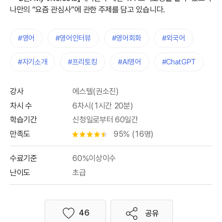
나만의 “요즘 관심사”에 관한 주제를 담고 있습니다.
#영어
#영어인터뷰
#영어회화
#외국어
#자기소개
#프리토킹
#AI영어
#ChatGPT
강사
에스텔(권소진)
차시 수
6차시(1시간 20분)
학습기간
신청일로부터 60일간
만족도
95% (16명)
별점 4.5개
수료기준
60%이상이수
난이도
초급
46
공유