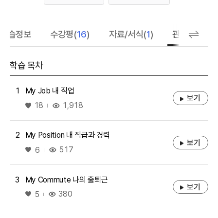
좋아요
학습정보
수강평(
16
)
자료/서식(
1
)
관련 추천 학
학습 목차
1
My Job 내 직업
보기
좋아요
1,918
18
2
My Position 내 직급과 경력
보기
좋아요
517
6
3
My Commute 나의 출퇴근
보기
좋아요
380
5