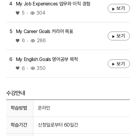
4
My Job Experiences 업무와 이직 경험
보기
좋아요
304
5
5
My Career Goals 커리어 목표
보기
좋아요
286
6
6
My English Goals 영어공부 목적
보기
좋아요
350
6
수강안내
수강안내
학습방법
온라인
학습기간
신청일로부터 60일간