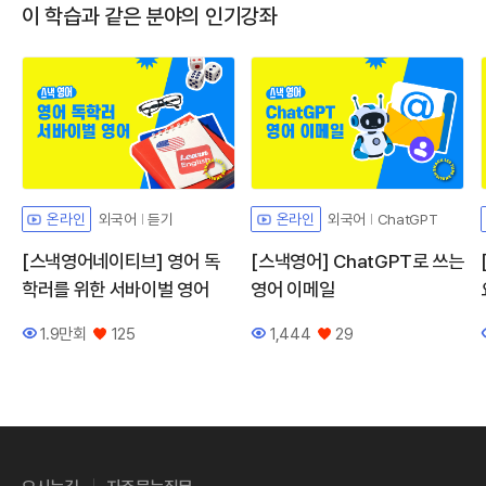
이 학습과 같은 분야의 인기강좌
외국어
듣기
외국어
ChatGPT
온라인
온라인
[스낵영어네이티브] 영어 독
[스낵영어] ChatGPT로 쓰는
학러를 위한 서바이벌 영어
영어 이메일
1.9만회
125
1,444
29
조회수
좋아요
조회수
좋아요