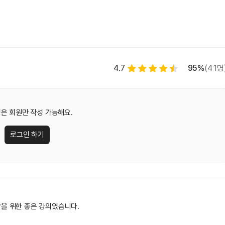
별점 백분율
수강평
4.7
95%
(41명
별점 4.5개
은 회원만 작성 가능해요.
로그인 하기
을 위한 좋은 강의였습니다.