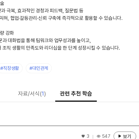
기술
단과 극복, 효과적인 경청과 피드백, 질문법 등
 익혀, 협업·갈등관리·신뢰 구축에 즉각적으로 활용할 수 있습니다.
량 강화
질문과 대화법을 통해 팀워크와 업무성과를 높이고,
 조직 생활의 만족도와 리더십을 한 단계 성장시킬 수 있습니다.
#직장생활
#대인관계
자료/서식(
1
)
관련 추천 학습
좋아요
3
547
보기