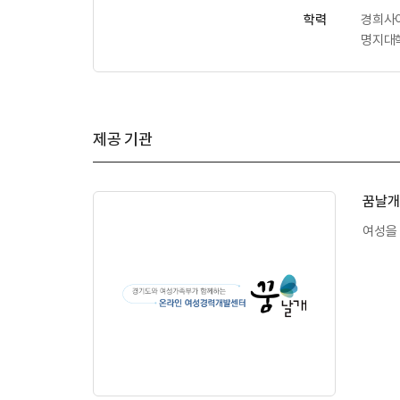
학력
경희사
명지대
제공 기관
꿈날개
여성을 