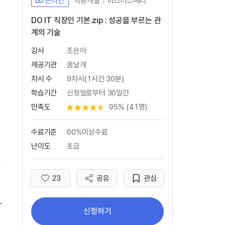
온라인
역량개발
비즈니스매너
DO IT 직장인 기본.zip : 성공을 부르는 관
계의 기술
강사
조은아
제공기관
꿈날개
차시 수
9차시(1시간 30분)
학습기간
신청일로부터 30일간
만족도
95% (41명)
별점 4.5개
수료기준
60%이상수료
난이도
초급
23
공유
관심
좋아요
신청하기
커뮤니케이션의 개념(새 창 열림) 학습