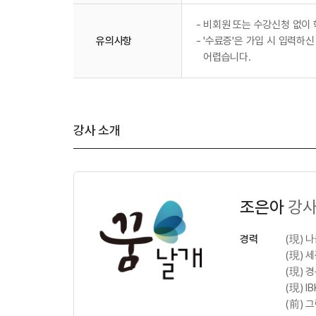
-
비회원 또는 수강신청 없이 
유의사항
-
'수료증'은 가입 시 입력하신
어렵습니다.
강사 소개
조은아
강
경력
(現) 
(現) 
(現) 
(現) 
(前) 