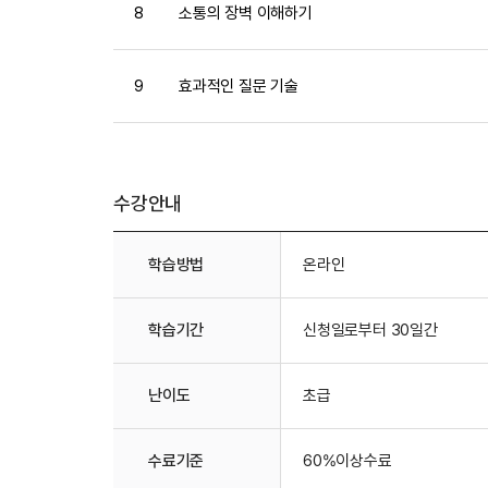
8
소통의 장벽 이해하기
9
효과적인 질문 기술
수강안내
수강안내
학습방법
온라인
학습기간
신청일로부터 30일간
난이도
초급
수료기준
60%이상수료