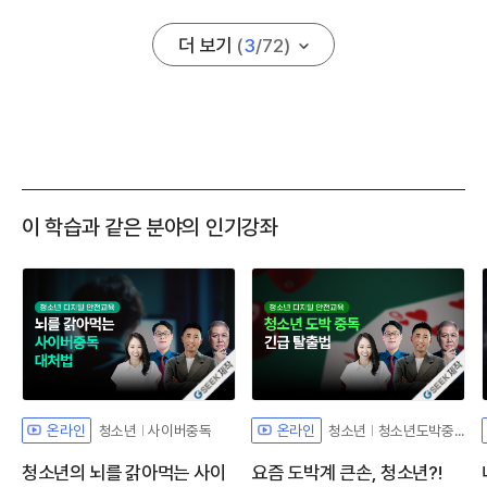
더 보기
(
3
/
72
)
이 학습과 같은 분야의 인기강좌
자체개발 강좌G
자체개발 강좌
청소년
사이버중독
청소년
청소년도박중독
온라인
온라인
청소년의 뇌를 갉아먹는 사이
요즘 도박계 큰손, 청소년?!