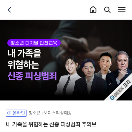
홈 이동
통합검색 레이어
전체메
뒤로가기
자체개발 강좌G
청소년
보이스피싱예방
온라인
내 가족을 위협하는 신종 피싱범죄 주의보