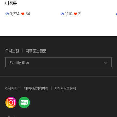
버중독
3,274
64
1,110
21
조회수
좋아요
조회수
좋아요
오시는길
자주묻는질문
Family Site
이용약관
개인정보처리방침
저작권보호정책
인스타그램
네이버 밴드