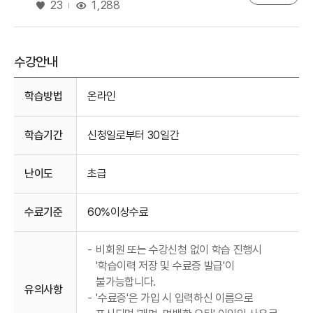
좋아요
1,288
23
수강안내
수강안내
학습방법
온라인
학습기간
신청일로부터 30일간
난이도
초급
수료기준
60%이상수료
-
비회원 또는 수강신청 없이 학습 진행시
'학습이력 저장 및 수료증 발급'이
불가능합니다.
유의사항
-
'수료증'은 가입 시 입력하신 이름으로