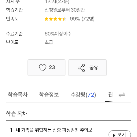
차시 수
1차시(27분)
학습기간
신청일로부터 30일간
만족도
99% (72명)
별점 4.5개
수료기준
60%이상이수
난이도
초급
23
공유
좋아요
학습목차
학습정보
수강평(
72
)
관련 추천 학
학습 목차
1
내 가족을 위협하는 신종 피싱범죄 주의보
보기