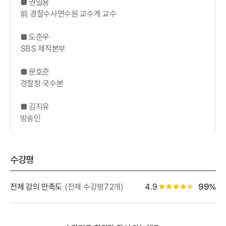
■ 권일용
前 경찰수사연수원 교수계 교수
■ 도준우
SBS 제작본부
■ 문호준
경찰청 국수본
■ 김지유
방송인
수강평
별점 백
전체 강의 만족도
(전체 수강평72개)
4.9
99%
별점 4.5개