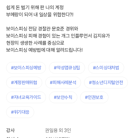
쉽게 돈 벌기 위해 판 나의 계정
부메랑이 되어 내 일상을 위협한다?!
보이스피싱 전담 경찰관 문호준 경위와
보이스피싱 피해 경험이 있는 개그 인플루언서 김지유가
현장의 생생한 사례를 중심으로
보이스피싱 예방법에 대해 알려드립니다!
#보이스피싱예방
#악성앱큐싱팁
#스미싱대처법
#계정판매위험
#피해사례분석
#청소년디지털안전
#자녀교육가이드
#보안수칙
#인권보호
#위기대응
강사
권일용 외 3인